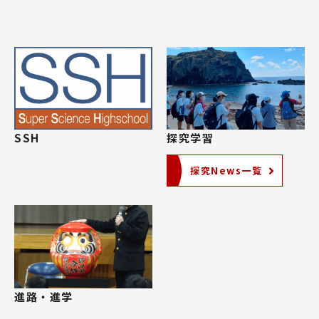
SSH
探究学習
探究News一覧
進路・進学