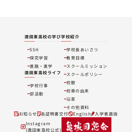
酒田東高校の学び
学校紹介
SSH
学校長あいさつ
探究学習
教育目標
進路・進学
スクールミッション
酒田東高校ライフ
スクールポリシー
校歌
学校行事
校章の由来
部活動
沿革
その他資料
お知らせ
各証明書交付
English
入学者選抜
Instagram
(酒田東高校公式)