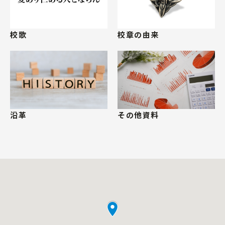
校歌
校章の由来
沿革
その他資料